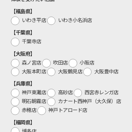
【福島県】
いわき平店
いわき小名浜店
【千葉県】
千葉寺店
【大阪府】
森ノ宮店
吹田店
小阪店
大阪本町店
大阪鶴見店
大阪豊中店
【兵庫県】
神戸東灘店
高砂店
西宮赤レンガ店
明石朝霧店
カナート西神戸（大久保）店
赤穂店
神戸トアロード店
【福岡県】
博多店