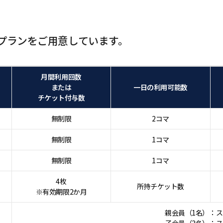
プランをご用意しています。
月間利用回数
または
一日の利用可能数
チケット付与数
無制限
2コマ
無制限
1コマ
無制限
1コマ
4枚
所持チケット数
※有効期限2か月
親会員（1名）：