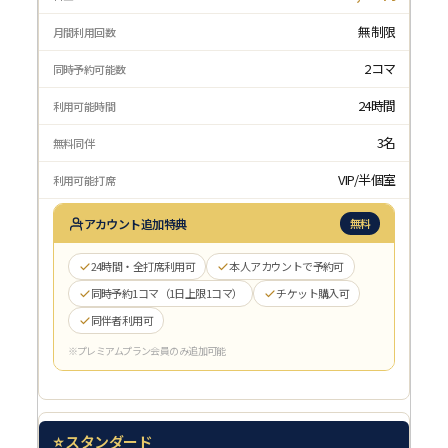
無制限
2コマ
24時間
3名
VIP/半個室
アカウント追加特典
無料
24時間・全打席利用可
本人アカウントで予約可
同時予約1コマ（1日上限1コマ）
チケット購入可
同伴者利用可
※プレミアムプラン会員のみ追加可能
⭐ スタンダード