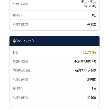
平日・祝日
9時〜17時
1名
半個室
🍃 ベーシック
11,780円
4枚
※有効期限2か月
所持チケット数
24時間
1名
半個室