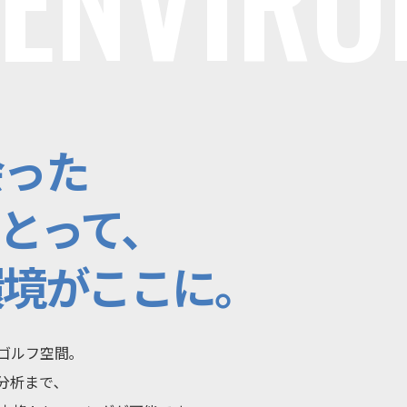
会った
とって、
環境が
ここに。
ゴルフ空間｡
分析まで､