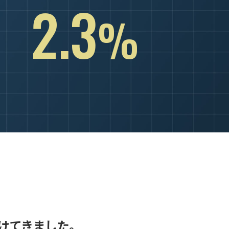
2.3
%
けてきました｡