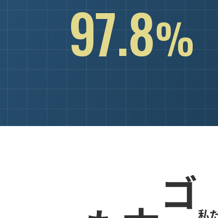
97.8
%
私た