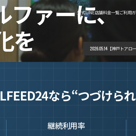
ルファーに、
公式LINE
店舗料金一覧
ご利用ガ
化を
2026.05.14
【神戸トアロー
LFEED24なら
“つづけられ
継続利用率