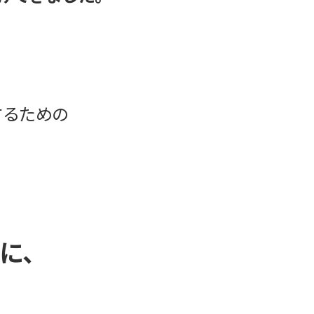
するための
時に、