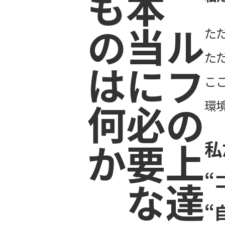
ものは何か
本当に必要な
ゴルフの上達に
た
た
こ
環
私
“
“