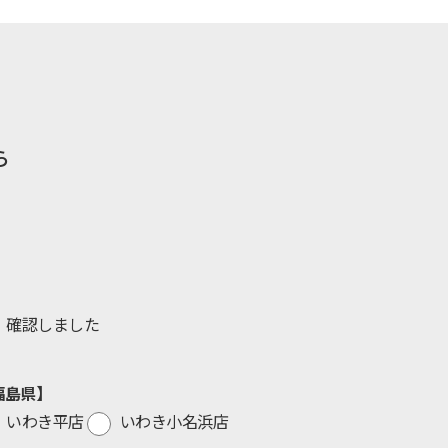
ら
確認しました
福島県】
いわき平店
いわき小名浜店