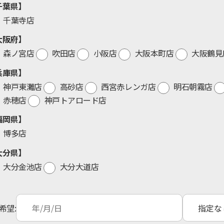
千葉県】
千葉寺店
大阪府】
森ノ宮店
吹田店
小阪店
大阪本町店
大阪鶴見
兵庫県】
神戸東灘店
高砂店
西宮赤レンガ店
明石朝霧店
赤穂店
神戸トアロード店
福岡県】
博多店
大分県】
大分金池店
大分大道店
希望: