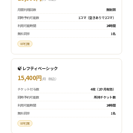
月間利用回数
無制限
同時予約可能数
1コマ（空きありで2コマ）
利用可能時間
24時間
無料同伴
1名
VIP打席
🍃 レフティベーシック
15,400円
/月（税込）
チケット付与数
4枚（2か月有効）
同時予約可能数
所持チケット数
利用可能時間
24時間
無料同伴
1名
VIP打席