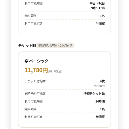
利用可能時間
平日・祝日
9時〜17時
無料同伴
1名
利用可能打席
半個室
チケット制
追加購入も可能・2か月有効
🍃 ベーシック
11,780円
/月（税込）
チケット付与数
4枚
2か月有効
同時予約可能数
所持チケット数
利用可能時間
24時間
無料同伴
1名
利用可能打席
半個室