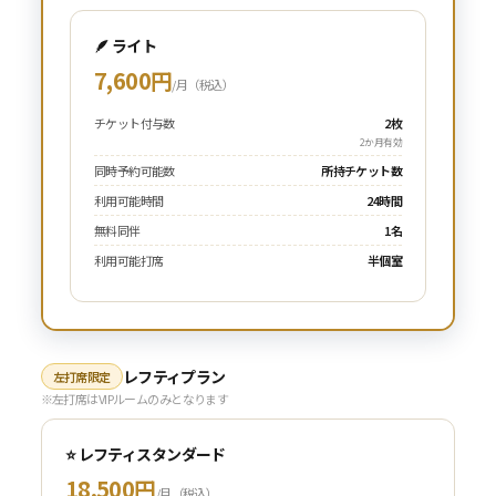
🪶 ライト
7,600円
/月（税込）
チケット付与数
2枚
2か月有効
同時予約可能数
所持チケット数
利用可能時間
24時間
無料同伴
1名
利用可能打席
半個室
レフティプラン
左打席限定
※左打席はVIPルームのみとなります
⭐ レフティスタンダード
18,500円
/月（税込）