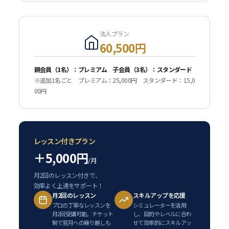
法人プラン
60,500円
親会員（1名）：プレミアム 子会員（3名）：スタンダード
※追加1名ごと プレミアム：25,000円 スタンダード：15,0
00円
レッスン付きプラン
＋5,000円
/月
月2回のレッスン付きで、
効率よく上達をサポート！
月2回のレッスン
スキルアップを応援
プロの丁寧なレッスンを
シミュレーターを活用
月2回受講可能。チケット
し、目的やレベルに合わ
制で翌月への繰り越しも
せて効率的にスキルアッ