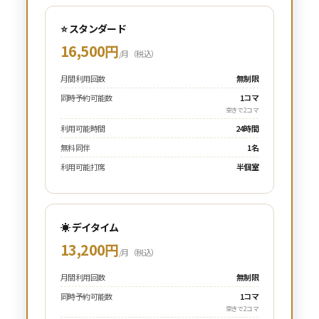
⭐ スタンダード
16,500円
/月（税込）
月間利用回数
無制限
同時予約可能数
1コマ
空きで2コマ
利用可能時間
24時間
無料同伴
1名
利用可能打席
半個室
☀️ デイタイム
13,200円
/月（税込）
月間利用回数
無制限
同時予約可能数
1コマ
空きで2コマ