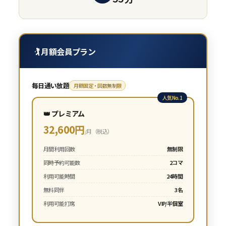
🏌️ 月額会員プラン
毎日通い放題
月額固定・回数無制限
人気No.1
👑 プレミアム
32,600円
/月（税込）
月間利用回数
無制限
同時予約可能数
2コマ
利用可能時間
24時間
無料同伴
3名
利用可能打席
VIP/半個室