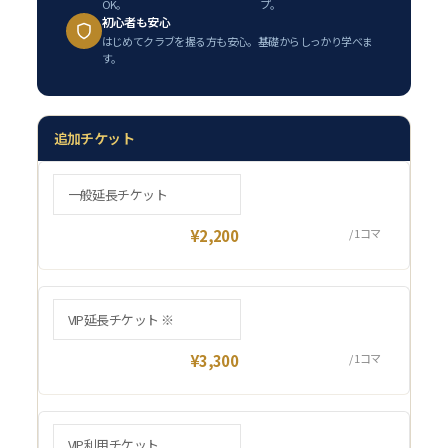
OK。
プ。
初心者も安心
はじめてクラブを握る方も安心。基礎からしっかり学べま
す。
追加チケット
一般延長チケット
¥2,200
/ 1コマ
VIP延長チケット ※
¥3,300
/ 1コマ
VIP利用チケット