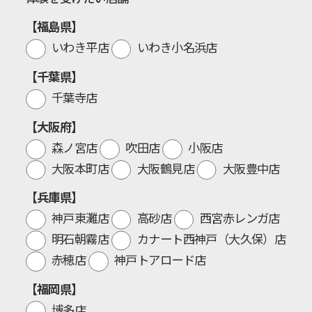
【福島県】
いわき平店
いわき小名浜店
【千葉県】
千葉寺店
【大阪府】
森ノ宮店
吹田店
小阪店
大阪本町店
大阪鶴見店
大阪豊中店
【兵庫県】
神戸東灘店
高砂店
西宮赤レンガ店
明石朝霧店
カナート西神戸（大久保）店
赤穂店
神戸トアロード店
【福岡県】
博多店