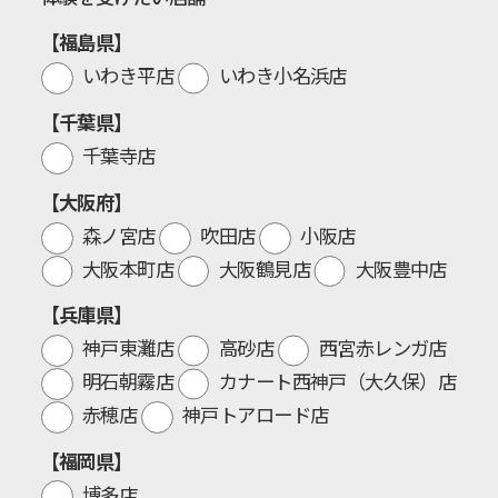
【福島県】
いわき平店
いわき小名浜店
【千葉県】
千葉寺店
【大阪府】
森ノ宮店
吹田店
小阪店
大阪本町店
大阪鶴見店
大阪豊中店
【兵庫県】
神戸東灘店
高砂店
西宮赤レンガ店
明石朝霧店
カナート西神戸（大久保）店
赤穂店
神戸トアロード店
【福岡県】
博多店