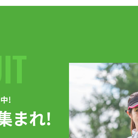
IT
中!
集まれ!